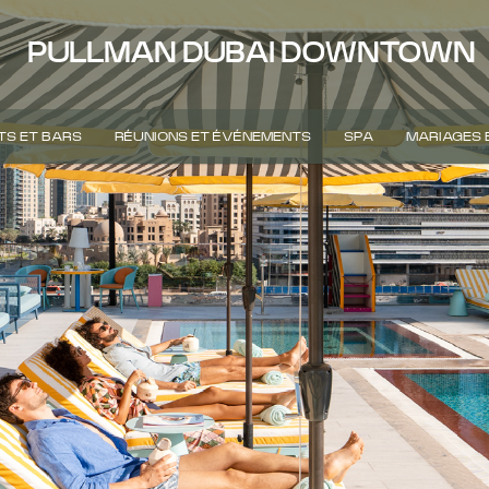
PULLMAN DUBAI DOWNTOWN
S ET BARS
RÉUNIONS ET ÉVÉNEMENTS
SPA
MARIAGES 