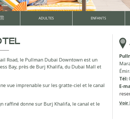
ADULTES
ENFANTS
ÔTEL
Pul
Khail Road, le Pullman Dubai Downtown est un
Mara
ess Bay, près de Burj Khalifa, du Dubai Mall et
Émir
Tél:
e vue imprenable sur les gratte-ciel et le canal
E-ma
rese
Voir 
raffiné donne sur Burj Khalifa, le canal et le