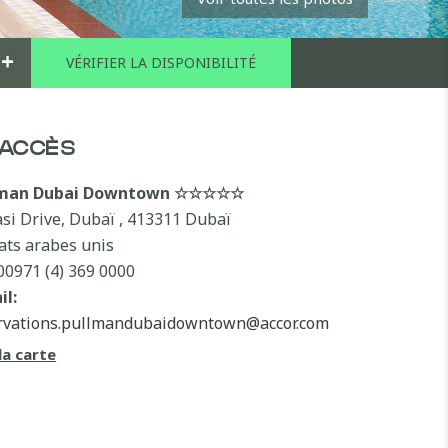
+
ACCÈS
lman Dubai Downtown ☆☆☆☆☆
si Drive, Dubaï , 413311 Dubaï
ats arabes unis
00971 (4) 369 0000
il:
rvations.pullmandubaidowntown@accor.com
la carte