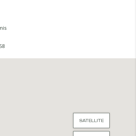
nis
58
SATELLITE